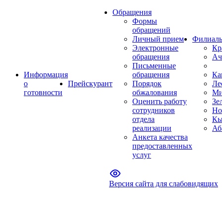
Обращения
Формы
обращений
Личный прием
Филиал
Электронные
Кр
обращения
Ач
Письменные
Информация
обращения
Ка
о
Прейскурант
Порядок
Ле
готовности
обжалования
Ми
Оценить работу
Зе
сотрудников
Но
отдела
Кы
реализации
Аб
Анкета качества
предоставленных
услуг
Версия сайта для слабовидящих