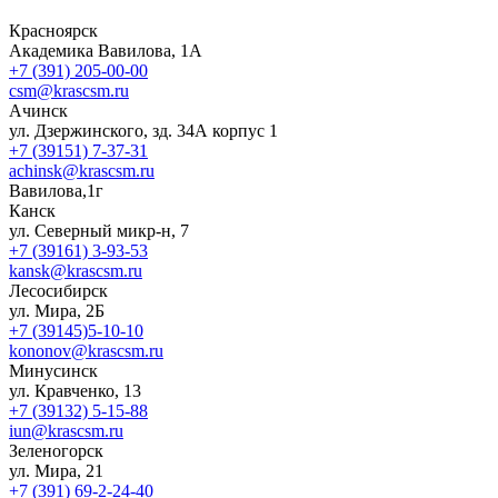
Красноярск
Академика Вавилова, 1А
+7 (391) 205-00-00
csm@krascsm.ru
Ачинск
ул. Дзержинского, зд. 34А корпус 1
+7 (39151) 7-37-31
achinsk@krascsm.ru
Вавилова,1г
Канск
ул. Северный микр-н, 7
+7 (39161) 3-93-53
kansk@krascsm.ru
Лесосибирск
ул. Мира, 2Б
+7 (39145)5-10-10
kononov@krascsm.ru
Минусинск
ул. Кравченко, 13
+7 (39132) 5-15-88
iun@krascsm.ru
Зеленогорск
ул. Мира, 21
+7 (391) 69-2-24-40