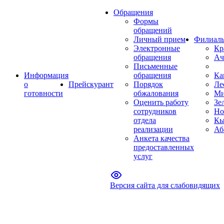
Обращения
Формы
обращений
Личный прием
Филиал
Электронные
Кр
обращения
Ач
Письменные
Информация
обращения
Ка
о
Прейскурант
Порядок
Ле
готовности
обжалования
Ми
Оценить работу
Зе
сотрудников
Но
отдела
Кы
реализации
Аб
Анкета качества
предоставленных
услуг
Версия сайта для слабовидящих