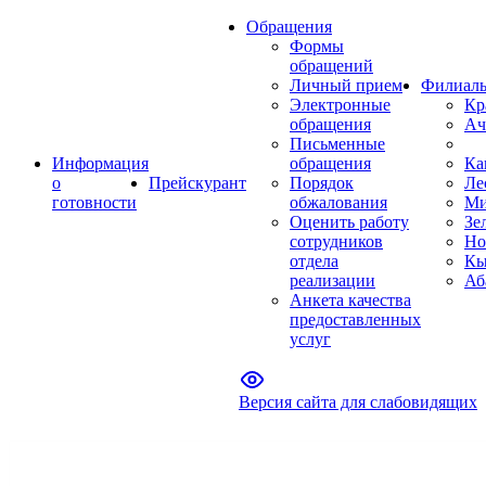
Обращения
Формы
обращений
Личный прием
Филиал
Электронные
Кр
обращения
Ач
Письменные
Информация
обращения
Ка
о
Прейскурант
Порядок
Ле
готовности
обжалования
Ми
Оценить работу
Зе
сотрудников
Но
отдела
Кы
реализации
Аб
Анкета качества
предоставленных
услуг
Версия сайта для слабовидящих