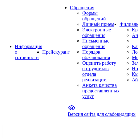
Обращения
Формы
обращений
Личный прием
Филиал
Электронные
Кр
обращения
Ач
Письменные
Информация
обращения
Ка
о
Прейскурант
Порядок
Ле
готовности
обжалования
Ми
Оценить работу
Зе
сотрудников
Но
отдела
Кы
реализации
Аб
Анкета качества
предоставленных
услуг
Версия сайта для слабовидящих