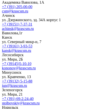
Академика Вавилова, 1А
+7 (391) 205-00-00
csm@krascsm.ru
Ачинск
ул. Дзержинского, зд. 34А корпус 1
+7 (39151) 7-37-31
achinsk@krascsm.ru
Вавилова,1г
Канск
ул. Северный микр-н, 7
+7 (39161) 3-93-53
kansk@krascsm.ru
Лесосибирск
ул. Мира, 2Б
+7 (39145)5-10-10
kononov@krascsm.ru
Минусинск
ул. Кравченко, 13
+7 (39132) 5-15-88
iun@krascsm.ru
Зеленогорск
ул. Мира, 21
+7 (391) 69-2-24-40
stolbovskiy@krascsm.ru
Норильск