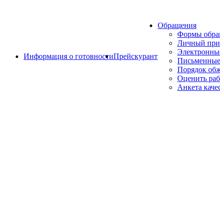
Обращения
Формы обр
Личный при
Электронны
Информация о готовности
Прейскурант
Письменные
Порядок об
Оценить раб
Анкета каче