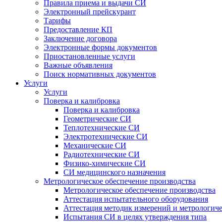
Правила приема и выдачи СИ
Электронный прейскурант
Тарифы
Предоставление КП
Заключение договора
Электронные формы документов
Приостановленные услуги
Важные объявления
Поиск нормативных документов
Услуги
Услуги
Поверка и калибровка
Поверка и калибровка
Геометрические СИ
Теплотехнические СИ
Электротехнические СИ
Механические СИ
Радиотехнические СИ
Физико-химические СИ
СИ медицинского назначения
Метрологическое обеспечение производства
Метрологическое обеспечение производства
Аттестация испытательного оборудования
Аттестация методик измерений и метрологиче
Испытания СИ в целях утверждения типа