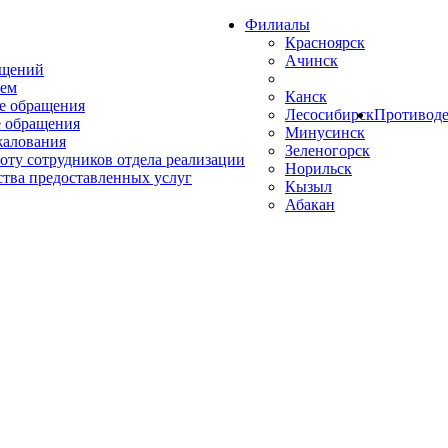
Филиалы
Красноярск
Ачинск
ащений
ем
Канск
е обращения
Лесосибирск
Противоде
 обращения
Минусинск
жалования
Зеленогорск
оту сотрудников отдела реализации
Норильск
ства предоставленных услуг
Кызыл
Абакан