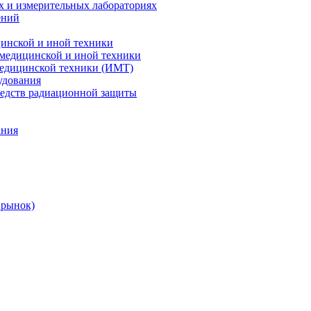
х и измерительных лабораториях
ений
цинской и иной техники
 медицинской и иной техники
 медицинской техники (ИМТ)
удования
редств радиационной защиты
ания
 рынок)