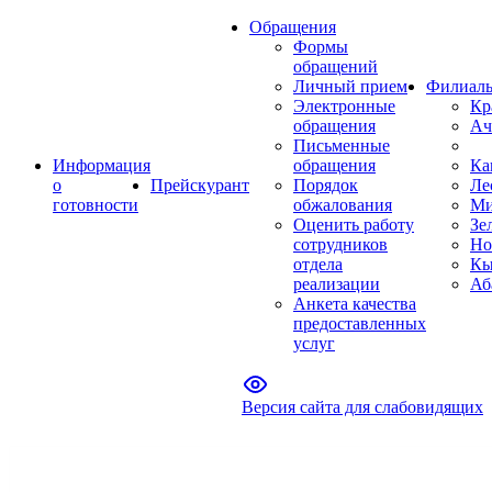
Обращения
Формы
обращений
Личный прием
Филиал
Электронные
Кр
обращения
Ач
Письменные
Информация
обращения
Ка
о
Прейскурант
Порядок
Ле
готовности
обжалования
Ми
Оценить работу
Зе
сотрудников
Но
отдела
Кы
реализации
Аб
Анкета качества
предоставленных
услуг
Версия сайта для слабовидящих