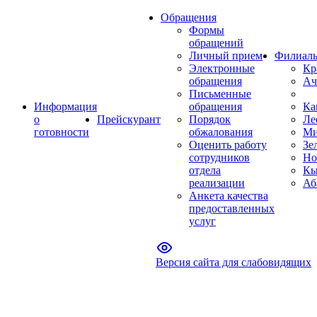
Обращения
Формы
обращений
Личный прием
Филиал
Электронные
Кр
обращения
Ач
Письменные
Информация
обращения
Ка
о
Прейскурант
Порядок
Ле
готовности
обжалования
Ми
Оценить работу
Зе
сотрудников
Но
отдела
Кы
реализации
Аб
Анкета качества
предоставленных
услуг
Версия сайта для слабовидящих