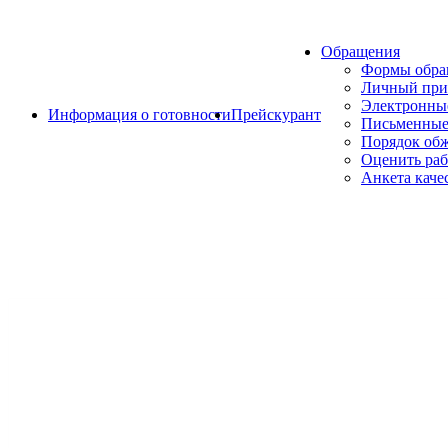
Обращения
Формы обр
Личный при
Электронны
Информация о готовности
Прейскурант
Письменные
Порядок об
Оценить раб
Анкета каче