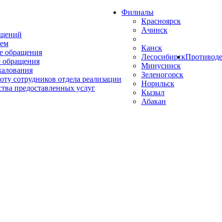
Филиалы
Красноярск
Ачинск
ащений
ем
Канск
е обращения
Лесосибирск
Противоде
 обращения
Минусинск
жалования
Зеленогорск
оту сотрудников отдела реализации
Норильск
ства предоставленных услуг
Кызыл
Абакан