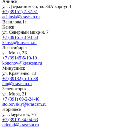
Ачинск
ул. Дзержинского, зд. 34А корпус 1
+7 (39151) 7-37-31
achinsk@krascsm.ru
Вавилова,1г
Канск
ул. Северный микр-н, 7
+7 (39161) 3-93-53
kansk@krascsm.ru
Лесосибирск
ул. Мира, 2Б
+7 (39145)5-10-10
kononov@krascsm.ru
Минусинск
ул. Кравченко, 13
+7 (39132) 5-15-88
iun@krascsm.ru
Зеленогорск
ул. Мира, 21
+7 (391) 69-2-24-40
stolbovskiy@krascsm.ru
Норильск
ул. Лауреатов, 76
+7 (3919) 34-04-63
priemtf@krascsm.ru