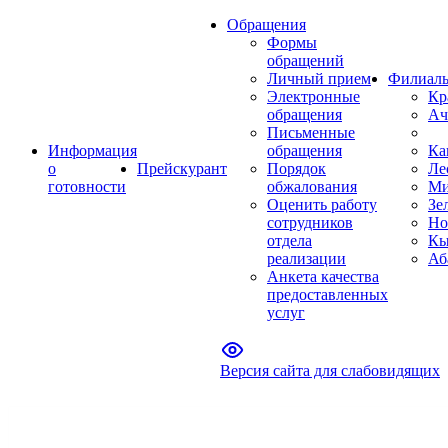
Обращения
Формы
обращений
Личный прием
Филиал
Электронные
Кр
обращения
Ач
Письменные
Информация
обращения
Ка
о
Прейскурант
Порядок
Ле
готовности
обжалования
Ми
Оценить работу
Зе
сотрудников
Но
отдела
Кы
реализации
Аб
Анкета качества
предоставленных
услуг
Версия сайта для слабовидящих