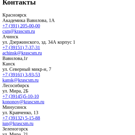
Контакты
Красноярск
Академика Вавилова, 1А
+7 (391) 205-00-00
csm@krascsm.ru
Ачинск
ул. Дзержинского, зд. 34А корпус 1
+7 (39151) 7-37-31
achinsk@krascsm.ru
Вавилова,1г
Канск
ул. Северный микр-н, 7
+7 (39161) 3-93-53
kansk@krascsm.ru
Лесосибирск
ул. Мира, 2Б
+7 (39145)5-10-10
kononov@krascsm.ru
Минусинск
ул. Кравченко, 13
+7 (39132) 5-15-88
iun@krascsm.ru
Зеленогорск
ул. Мира, 21