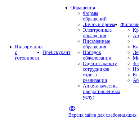
Обращения
Формы
обращений
Личный прием
Филиал
Электронные
Кр
обращения
Ач
Письменные
Информация
обращения
Ка
о
Прейскурант
Порядок
Ле
готовности
обжалования
Ми
Оценить работу
Зе
сотрудников
Но
отдела
Кы
реализации
Аб
Анкета качества
предоставленных
услуг
Версия сайта для слабовидящих