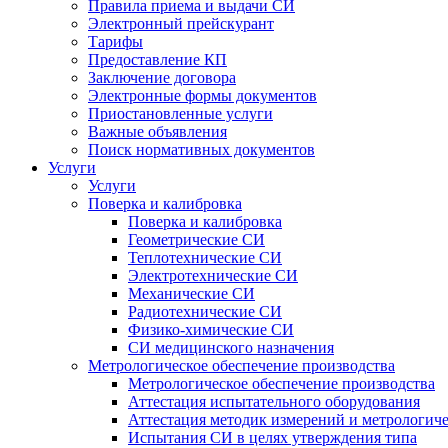
Правила приема и выдачи СИ
Электронный прейскурант
Тарифы
Предоставление КП
Заключение договора
Электронные формы документов
Приостановленные услуги
Важные объявления
Поиск нормативных документов
Услуги
Услуги
Поверка и калибровка
Поверка и калибровка
Геометрические СИ
Теплотехнические СИ
Электротехнические СИ
Механические СИ
Радиотехнические СИ
Физико-химические СИ
СИ медицинского назначения
Метрологическое обеспечение производства
Метрологическое обеспечение производства
Аттестация испытательного оборудования
Аттестация методик измерений и метрологиче
Испытания СИ в целях утверждения типа