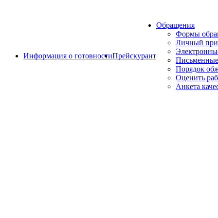
Обращения
Формы обр
Личный при
Электронны
Информация о готовности
Прейскурант
Письменные
Порядок об
Оценить раб
Анкета каче