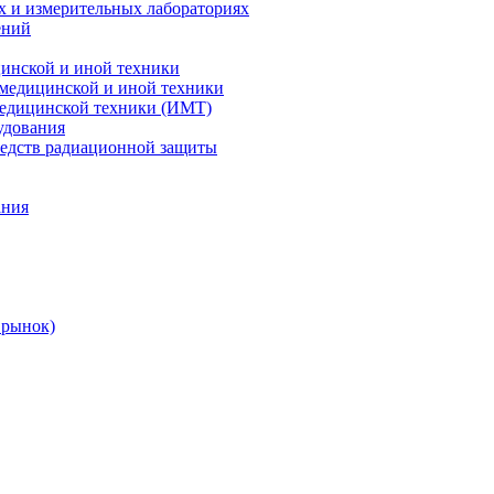
х и измерительных лабораториях
ений
цинской и иной техники
 медицинской и иной техники
 медицинской техники (ИМТ)
удования
редств радиационной защиты
ания
 рынок)