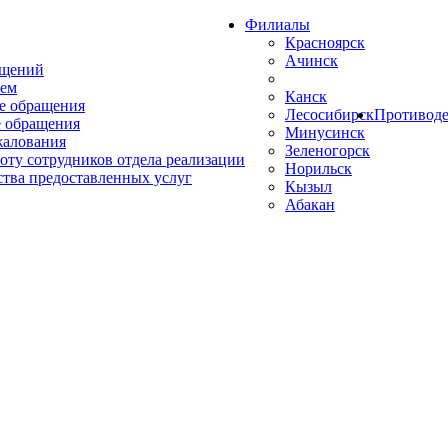
Филиалы
Красноярск
Ачинск
ащений
ем
Канск
е обращения
Лесосибирск
Противоде
 обращения
Минусинск
жалования
Зеленогорск
оту сотрудников отдела реализации
Норильск
ства предоставленных услуг
Кызыл
Абакан