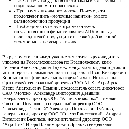
- Механизмы государственного заказа края – реальная
поддержка или «что подешевле»;
- Программы школьного молока. Почему дети
продолжают пить «молочные напитки» вместо
цельномолочной продукции;
- Необходимость пересмотра механизмов
государственного финансирования АПК в пользу
производителей продукции с высокой добавленной
стоимостью, а не «сырьевиков».
В круглом столе примут участие заместитель руководителя
управления Россельхознадзора по Красноярскому краю
Евгений Александрович Глухов, консультант отдела торговли
министерства промышленности и торговли Иван Викторович
Константинов (или начальник отдела Тамара Николаевна
Ортынская), генеральный директор ЗАО АПХ "АгроЯрск"
Игорь Анатольевич Домнин, председатель совета директоров
ОАО "Молоко" Александр Викторович Девяшин,
генеральный директор ООО "Агинское молоко" Николай
Олегович Пимашков, генеральный директор ООО
"Племзавод"Таежный" Александр Николаевич Губанов,
генеральный директор ООО "Совхоз Елисеевский" Андрей
Витальевич Васильев, исполнительный директор ООО
"АгроНик" Игорь Владимирович Дрянов, генеральный