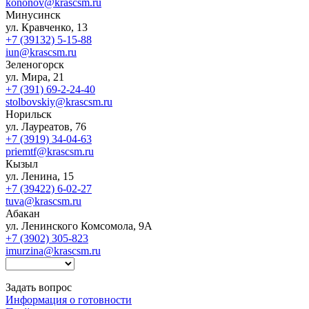
kononov@krascsm.ru
Минусинск
ул. Кравченко, 13
+7 (39132) 5-15-88
iun@krascsm.ru
Зеленогорск
ул. Мира, 21
+7 (391) 69-2-24-40
stolbovskiy@krascsm.ru
Норильск
ул. Лауреатов, 76
+7 (3919) 34-04-63
priemtf@krascsm.ru
Кызыл
ул. Ленина, 15
+7 (39422) 6-02-27
tuva@krascsm.ru
Абакан
ул. Ленинского Комсомола, 9А
+7 (3902) 305-823
imurzina@krascsm.ru
Задать вопрос
Информация о готовности