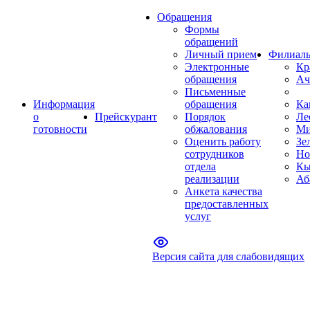
Обращения
Формы
обращений
Личный прием
Филиал
Электронные
Кр
обращения
Ач
Письменные
Информация
обращения
Ка
о
Прейскурант
Порядок
Ле
готовности
обжалования
Ми
Оценить работу
Зе
сотрудников
Но
отдела
Кы
реализации
Аб
Анкета качества
предоставленных
услуг
Версия сайта для слабовидящих