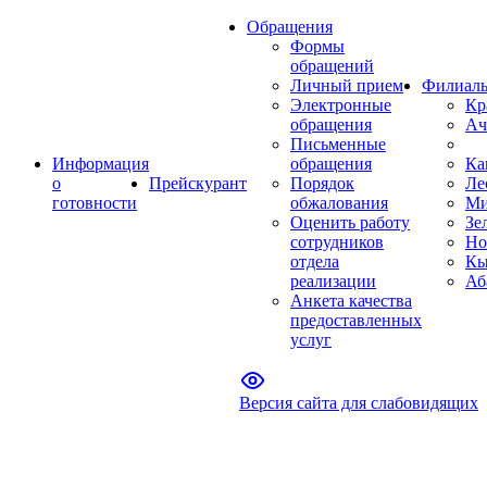
Обращения
Формы
обращений
Личный прием
Филиал
Электронные
Кр
обращения
Ач
Письменные
Информация
обращения
Ка
о
Прейскурант
Порядок
Ле
готовности
обжалования
Ми
Оценить работу
Зе
сотрудников
Но
отдела
Кы
реализации
Аб
Анкета качества
предоставленных
услуг
Версия сайта для слабовидящих