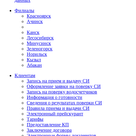
данных
Филиалы
Красноярск
Ачинск
Канск
Лесосибирск
Минусинск
Зеленогорск
Норильск
Кызыл
Абакан
Клиентам
Запись на прием и выдачу СИ
Оформление заявки на поверку СИ
Запись на поверку водосчетчиков
Информация о готовности
Сведения о результатах поверки СИ
Правила приема и выдачи СИ
Электронный прейскурант
Тарифы
Предоставление КП
Заключение договора
Электронные формы документов