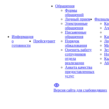
Обращения
Формы
обращений
Личный прием
Филиал
Электронные
Кр
обращения
Ач
Письменные
Информация
обращения
Ка
о
Прейскурант
Порядок
Ле
готовности
обжалования
Ми
Оценить работу
Зе
сотрудников
Но
отдела
Кы
реализации
Аб
Анкета качества
предоставленных
услуг
Версия сайта для слабовидящих