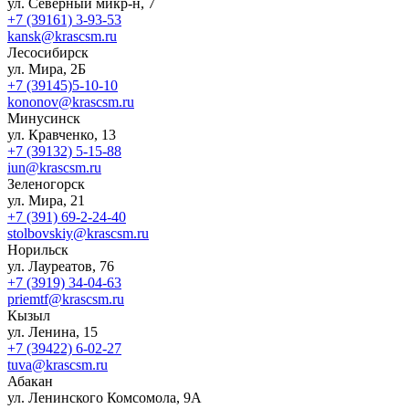
ул. Северный микр-н, 7
+7 (39161) 3-93-53
kansk@krascsm.ru
Лесосибирск
ул. Мира, 2Б
+7 (39145)5-10-10
kononov@krascsm.ru
Минусинск
ул. Кравченко, 13
+7 (39132) 5-15-88
iun@krascsm.ru
Зеленогорск
ул. Мира, 21
+7 (391) 69-2-24-40
stolbovskiy@krascsm.ru
Норильск
ул. Лауреатов, 76
+7 (3919) 34-04-63
priemtf@krascsm.ru
Кызыл
ул. Ленина, 15
+7 (39422) 6-02-27
tuva@krascsm.ru
Абакан
ул. Ленинского Комсомола, 9А