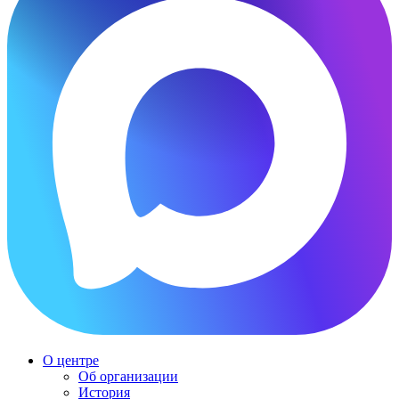
О центре
Об организации
История