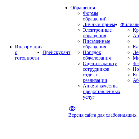
Обращения
Формы
обращений
Личный прием
Филиал
Электронные
Кр
обращения
Ач
Письменные
Информация
обращения
Ка
о
Прейскурант
Порядок
Ле
готовности
обжалования
Ми
Оценить работу
Зе
сотрудников
Но
отдела
Кы
реализации
Аб
Анкета качества
предоставленных
услуг
Версия сайта для слабовидящих