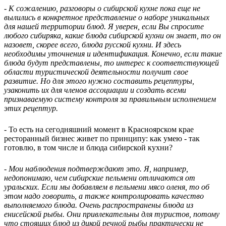
-
К сожалению, разговоры о сибирской кухне пока еще не
вылились в конкретное представление о наборе уникальных
для нашей территории блюд. Я уверен, если Вы спросите
любого сибиряка, какие блюда сибирской кухни он знает, то он
назовет, скорее всего, блюда русской кухни. И здесь
необходимы уточнения и идентификация. Конечно, если такие
блюда будут представлены, то интерес к соответствующей
области туристической деятельности получит свое
развитие. Но для этого нужно составить рецептуры,
узаконить их для членов ассоциации и создать всеми
признаваемую систему контроля за правильным исполнением
этих рецептур.
- То есть на сегодняшний момент в Красноярском крае
ресторанный бизнес живет по принципу: как умею - так
готовлю, в том числе и блюда сибирской кухни?
- Мои наблюдения подтверждают это. Я, например,
недопонимаю, чем сибирские пельмени отличаются от
уральских. Если мы добавляем в пельмени мясо оленя, то об
этом надо говорить, а также контролировать качество
выполняемого блюда. Очень распространены блюда из
енисейской рыбы. Они привлекательны для туристов, потому
что стоящих блюд из дикой речной рыбы практически не