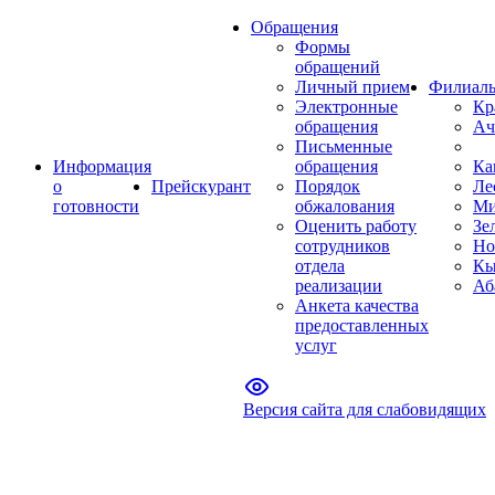
Обращения
Формы
обращений
Личный прием
Филиал
Электронные
Кр
обращения
Ач
Письменные
Информация
обращения
Ка
о
Прейскурант
Порядок
Ле
готовности
обжалования
Ми
Оценить работу
Зе
сотрудников
Но
отдела
Кы
реализации
Аб
Анкета качества
предоставленных
услуг
Версия сайта для слабовидящих