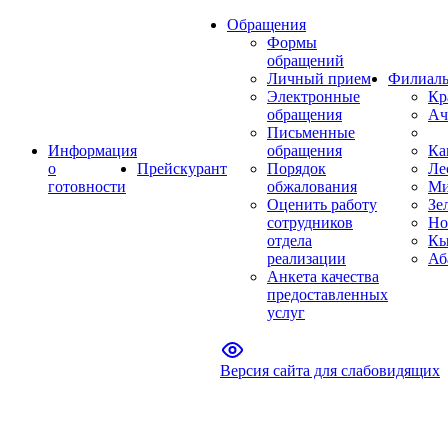
Обращения
Формы
обращений
Личный прием
Филиал
Электронные
Кр
обращения
Ач
Письменные
Информация
обращения
Ка
о
Прейскурант
Порядок
Ле
готовности
обжалования
Ми
Оценить работу
Зе
сотрудников
Но
отдела
Кы
реализации
Аб
Анкета качества
предоставленных
услуг
Версия сайта для слабовидящих