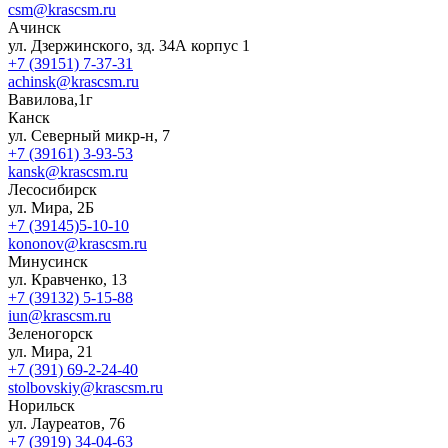
csm@krascsm.ru
Ачинск
ул. Дзержинского, зд. 34А корпус 1
+7 (39151) 7-37-31
achinsk@krascsm.ru
Вавилова,1г
Канск
ул. Северный микр-н, 7
+7 (39161) 3-93-53
kansk@krascsm.ru
Лесосибирск
ул. Мира, 2Б
+7 (39145)5-10-10
kononov@krascsm.ru
Минусинск
ул. Кравченко, 13
+7 (39132) 5-15-88
iun@krascsm.ru
Зеленогорск
ул. Мира, 21
+7 (391) 69-2-24-40
stolbovskiy@krascsm.ru
Норильск
ул. Лауреатов, 76
+7 (3919) 34-04-63