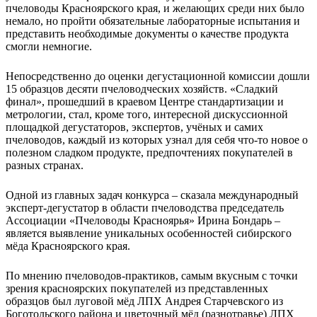
пчеловоды Красноярского края, и желающих среди них было
немало, но пройти обязательные лабораторные испытания и
представить необходимые документы о качестве продукта
смогли немногие.
Непосредственно до оценки дегустационной комиссии дошли
15 образцов десяти пчеловодческих хозяйств. «Сладкий
финал», прошедший в краевом Центре стандартизации и
метрологии, стал, кроме того, интересной дискуссионной
площадкой дегустаторов, экспертов, учёных и самих
пчеловодов, каждый из которых узнал для себя что-то новое о
полезном сладком продукте, предпочтениях покупателей в
разных странах.
Одной из главных задач конкурса – сказала международный
эксперт-дегустатор в области пчеловодства председатель
Ассоциации «Пчеловоды Красноярья» Ирина Бондарь –
является выявление уникальных особенностей сибирского
мёда Красноярского края.
По мнению пчеловодов-практиков, самым вкусным с точки
зрения красноярских покупателей из представленных
образцов был луговой мёд ЛПХ Андрея Старчевского из
Боготольского района и цветочный мёд (разнотравье) ЛПХ