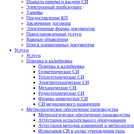
Правила приема и выдачи СИ
Электронный прейскурант
Тарифы
Предоставление КП
Заключение договора
Электронные формы документов
Приостановленные услуги
Важные объявления
Поиск нормативных документов
Услуги
Услуги
Поверка и калибровка
Поверка и калибровка
Геометрические СИ
Теплотехнические СИ
Электротехнические СИ
Механические СИ
Радиотехнические СИ
Физико-химические СИ
СИ медицинского назначения
Метрологическое обеспечение производства
Метрологическое обеспечение производства
Аттестация испытательного оборудования
Аттестация методик измерений и метрологиче
Испытания СИ в целях утверждения типа