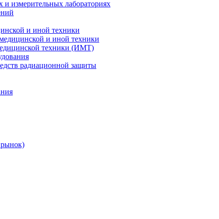
х и измерительных лабораториях
ений
цинской и иной техники
 медицинской и иной техники
 медицинской техники (ИМТ)
удования
редств радиационной защиты
ания
 рынок)