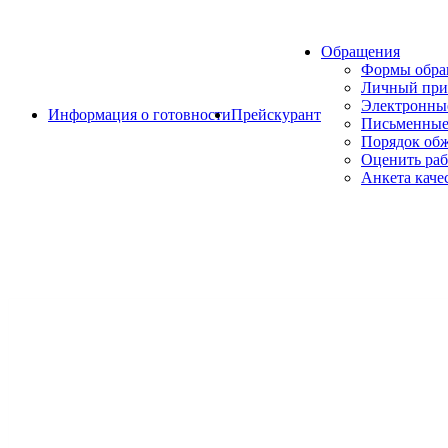
Обращения
Формы обр
Личный при
Электронны
Информация о готовности
Прейскурант
Письменные
Порядок об
Оценить раб
Анкета каче