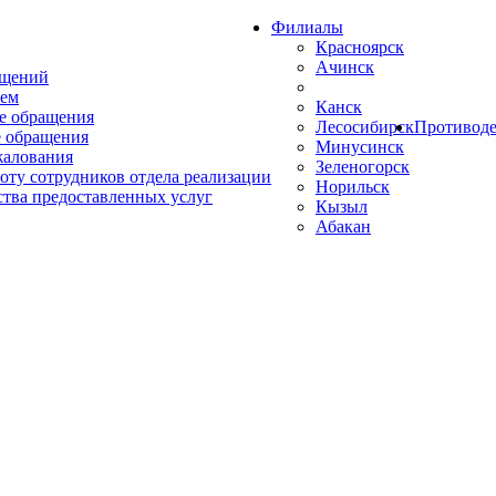
Филиалы
Красноярск
Ачинск
ащений
ем
Канск
е обращения
Лесосибирск
Противоде
 обращения
Минусинск
жалования
Зеленогорск
оту сотрудников отдела реализации
Норильск
ства предоставленных услуг
Кызыл
Абакан