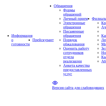
Обращения
Формы
обращений
Личный прием
Филиал
Электронные
Кр
обращения
Ач
Письменные
Информация
обращения
Ка
о
Прейскурант
Порядок
Ле
готовности
обжалования
Ми
Оценить работу
Зе
сотрудников
Но
отдела
Кы
реализации
Аб
Анкета качества
предоставленных
услуг
Версия сайта для слабовидящих