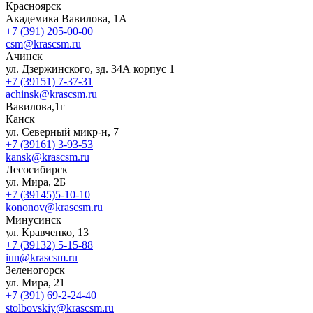
Красноярск
Академика Вавилова, 1А
+7 (391) 205-00-00
csm@krascsm.ru
Ачинск
ул. Дзержинского, зд. 34А корпус 1
+7 (39151) 7-37-31
achinsk@krascsm.ru
Вавилова,1г
Канск
ул. Северный микр-н, 7
+7 (39161) 3-93-53
kansk@krascsm.ru
Лесосибирск
ул. Мира, 2Б
+7 (39145)5-10-10
kononov@krascsm.ru
Минусинск
ул. Кравченко, 13
+7 (39132) 5-15-88
iun@krascsm.ru
Зеленогорск
ул. Мира, 21
+7 (391) 69-2-24-40
stolbovskiy@krascsm.ru