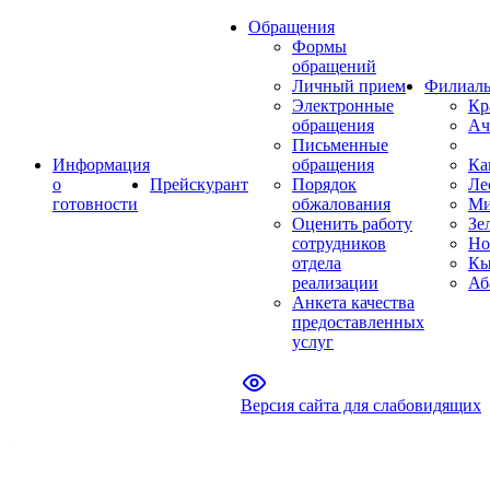
Обращения
Формы
обращений
Личный прием
Филиал
Электронные
Кр
обращения
Ач
Письменные
Информация
обращения
Ка
о
Прейскурант
Порядок
Ле
готовности
обжалования
Ми
Оценить работу
Зе
сотрудников
Но
отдела
Кы
реализации
Аб
Анкета качества
предоставленных
услуг
Версия сайта для слабовидящих