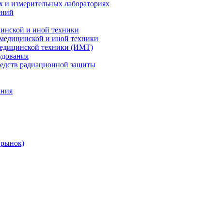
х и измерительных лабораториях
ений
цинской и иной техники
 медицинской и иной техники
 медицинской техники (ИМТ)
удования
редств радиационной защиты
ания
 рынок)