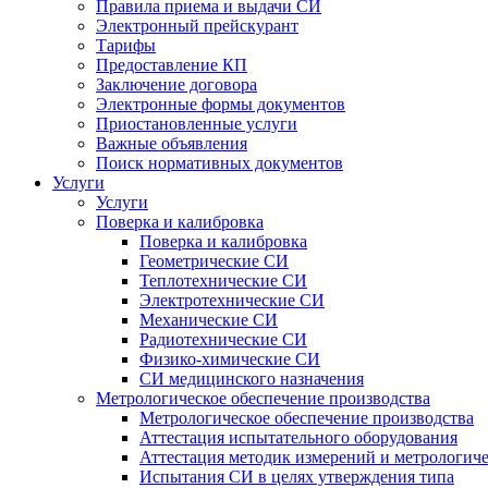
Правила приема и выдачи СИ
Электронный прейскурант
Тарифы
Предоставление КП
Заключение договора
Электронные формы документов
Приостановленные услуги
Важные объявления
Поиск нормативных документов
Услуги
Услуги
Поверка и калибровка
Поверка и калибровка
Геометрические СИ
Теплотехнические СИ
Электротехнические СИ
Механические СИ
Радиотехнические СИ
Физико-химические СИ
СИ медицинского назначения
Метрологическое обеспечение производства
Метрологическое обеспечение производства
Аттестация испытательного оборудования
Аттестация методик измерений и метрологиче
Испытания СИ в целях утверждения типа