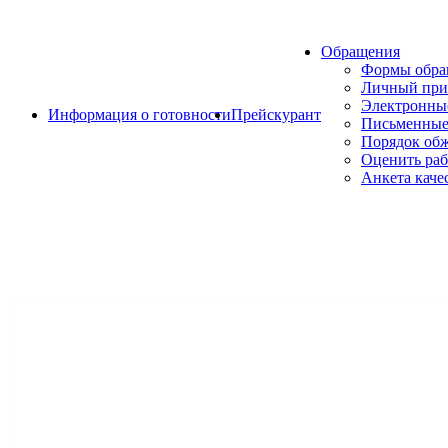
Обращения
Формы обр
Личный при
Электронны
Информация о готовности
Прейскурант
Письменные
Порядок об
Оценить раб
Анкета каче