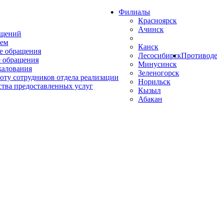
Филиалы
Красноярск
Ачинск
ащений
ем
Канск
е обращения
Лесосибирск
Противоде
 обращения
Минусинск
жалования
Зеленогорск
оту сотрудников отдела реализации
Норильск
ства предоставленных услуг
Кызыл
Абакан