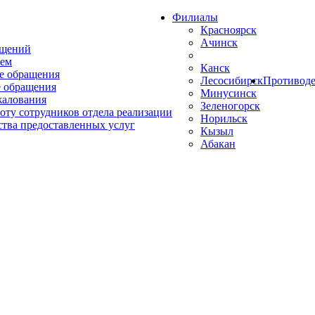
Филиалы
Красноярск
Ачинск
ащений
ем
Канск
е обращения
Лесосибирск
Противоде
 обращения
Минусинск
жалования
Зеленогорск
оту сотрудников отдела реализации
Норильск
ства предоставленных услуг
Кызыл
Абакан