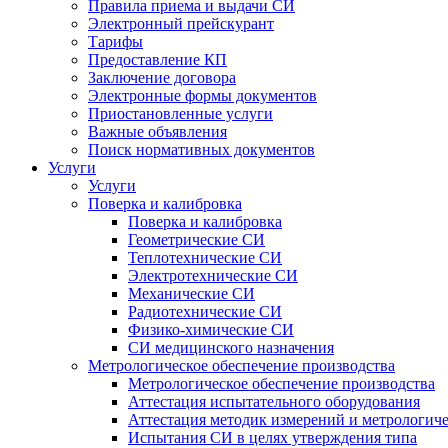
Правила приема и выдачи СИ
Электронный прейскурант
Тарифы
Предоставление КП
Заключение договора
Электронные формы документов
Приостановленные услуги
Важные объявления
Поиск нормативных документов
Услуги
Услуги
Поверка и калибровка
Поверка и калибровка
Геометрические СИ
Теплотехнические СИ
Электротехнические СИ
Механические СИ
Радиотехнические СИ
Физико-химические СИ
СИ медицинского назначения
Метрологическое обеспечение производства
Метрологическое обеспечение производства
Аттестация испытательного оборудования
Аттестация методик измерений и метрологиче
Испытания СИ в целях утверждения типа