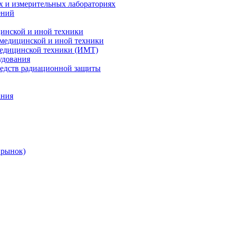
х и измерительных лабораториях
ений
цинской и иной техники
 медицинской и иной техники
 медицинской техники (ИМТ)
удования
редств радиационной защиты
ания
 рынок)