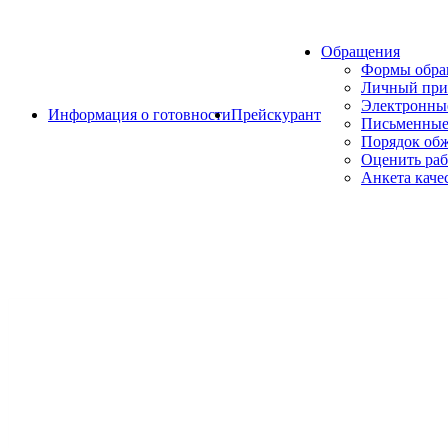
Обращения
Формы обр
Личный при
Электронны
Информация о готовности
Прейскурант
Письменные
Порядок об
Оценить раб
Анкета каче