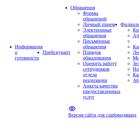
Обращения
Формы
обращений
Личный прием
Филиал
Электронные
Кр
обращения
Ач
Письменные
Информация
обращения
Ка
о
Прейскурант
Порядок
Ле
готовности
обжалования
Ми
Оценить работу
Зе
сотрудников
Но
отдела
Кы
реализации
Аб
Анкета качества
предоставленных
услуг
Версия сайта для слабовидящих