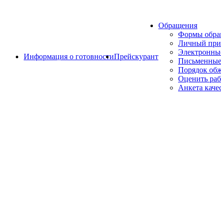
Обращения
Формы обр
Личный при
Электронны
Информация о готовности
Прейскурант
Письменные
Порядок об
Оценить раб
Анкета каче