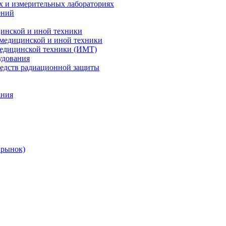
х и измерительных лабораториях
ений
цинской и иной техники
 медицинской и иной техники
 медицинской техники (ИМТ)
удования
редств радиационной защиты
ания
 рынок)