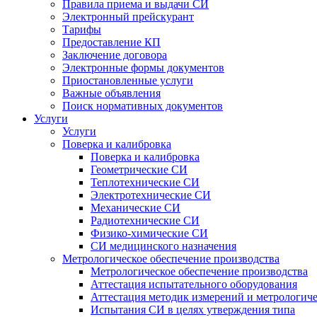
Правила приема и выдачи СИ
Электронный прейскурант
Тарифы
Предоставление КП
Заключение договора
Электронные формы документов
Приостановленные услуги
Важные объявления
Поиск нормативных документов
Услуги
Услуги
Поверка и калибровка
Поверка и калибровка
Геометрические СИ
Теплотехнические СИ
Электротехнические СИ
Механические СИ
Радиотехнические СИ
Физико-химические СИ
СИ медицинского назначения
Метрологическое обеспечение производства
Метрологическое обеспечение производства
Аттестация испытательного оборудования
Аттестация методик измерений и метрологиче
Испытания СИ в целях утверждения типа