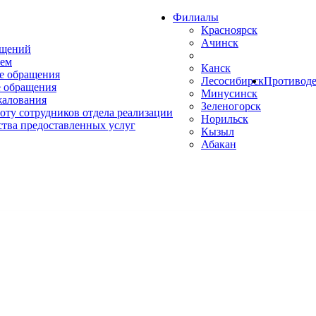
Филиалы
Красноярск
Ачинск
ащений
ем
Канск
е обращения
Лесосибирск
Противоде
 обращения
Минусинск
жалования
Зеленогорск
оту сотрудников отдела реализации
Норильск
ства предоставленных услуг
Кызыл
Абакан