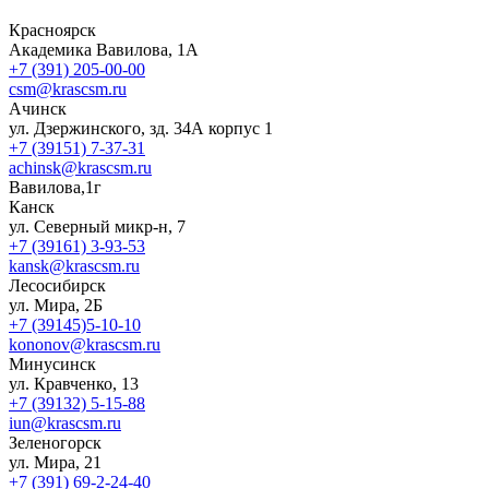
Красноярск
Академика Вавилова, 1А
+7 (391) 205-00-00
csm@krascsm.ru
Ачинск
ул. Дзержинского, зд. 34А корпус 1
+7 (39151) 7-37-31
achinsk@krascsm.ru
Вавилова,1г
Канск
ул. Северный микр-н, 7
+7 (39161) 3-93-53
kansk@krascsm.ru
Лесосибирск
ул. Мира, 2Б
+7 (39145)5-10-10
kononov@krascsm.ru
Минусинск
ул. Кравченко, 13
+7 (39132) 5-15-88
iun@krascsm.ru
Зеленогорск
ул. Мира, 21
+7 (391) 69-2-24-40