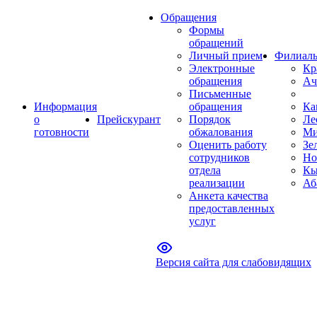
Обращения
Формы
обращений
Личный прием
Филиал
Электронные
Кр
обращения
Ач
Письменные
Информация
обращения
Ка
о
Прейскурант
Порядок
Ле
готовности
обжалования
Ми
Оценить работу
Зе
сотрудников
Но
отдела
Кы
реализации
Аб
Анкета качества
предоставленных
услуг
Версия сайта для слабовидящих