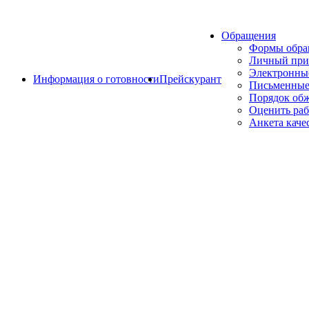
Обращения
Формы обр
Личный при
Электронны
Информация о готовности
Прейскурант
Письменные
Порядок об
Оценить раб
Анкета каче