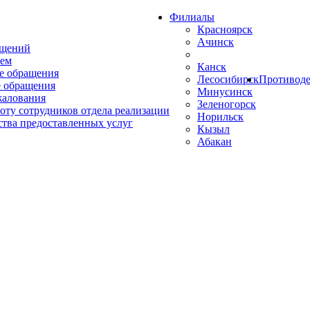
Филиалы
Красноярск
Ачинск
ащений
ем
Канск
е обращения
Лесосибирск
Противоде
 обращения
Минусинск
жалования
Зеленогорск
оту сотрудников отдела реализации
Норильск
ства предоставленных услуг
Кызыл
Абакан