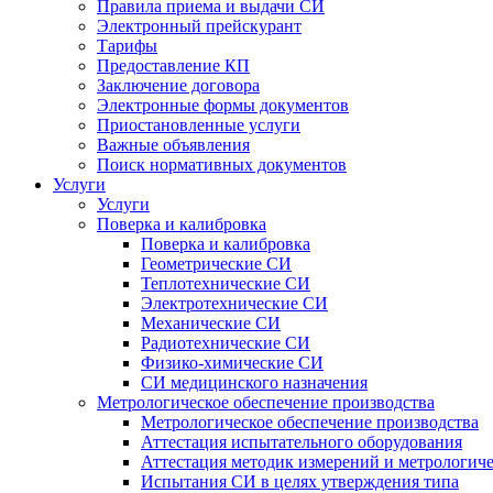
Правила приема и выдачи СИ
Электронный прейскурант
Тарифы
Предоставление КП
Заключение договора
Электронные формы документов
Приостановленные услуги
Важные объявления
Поиск нормативных документов
Услуги
Услуги
Поверка и калибровка
Поверка и калибровка
Геометрические СИ
Теплотехнические СИ
Электротехнические СИ
Механические СИ
Радиотехнические СИ
Физико-химические СИ
СИ медицинского назначения
Метрологическое обеспечение производства
Метрологическое обеспечение производства
Аттестация испытательного оборудования
Аттестация методик измерений и метрологиче
Испытания СИ в целях утверждения типа