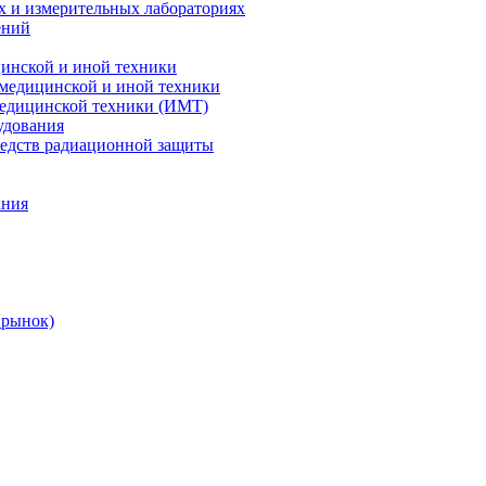
х и измерительных лабораториях
ений
цинской и иной техники
 медицинской и иной техники
 медицинской техники (ИМТ)
удования
редств радиационной защиты
ания
 рынок)