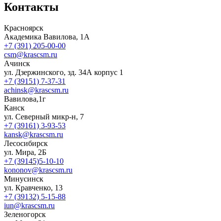
Контакты
Красноярск
Академика Вавилова, 1А
+7 (391) 205-00-00
csm@krascsm.ru
Ачинск
ул. Дзержинского, зд. 34А корпус 1
+7 (39151) 7-37-31
achinsk@krascsm.ru
Вавилова,1г
Канск
ул. Северный микр-н, 7
+7 (39161) 3-93-53
kansk@krascsm.ru
Лесосибирск
ул. Мира, 2Б
+7 (39145)5-10-10
kononov@krascsm.ru
Минусинск
ул. Кравченко, 13
+7 (39132) 5-15-88
iun@krascsm.ru
Зеленогорск