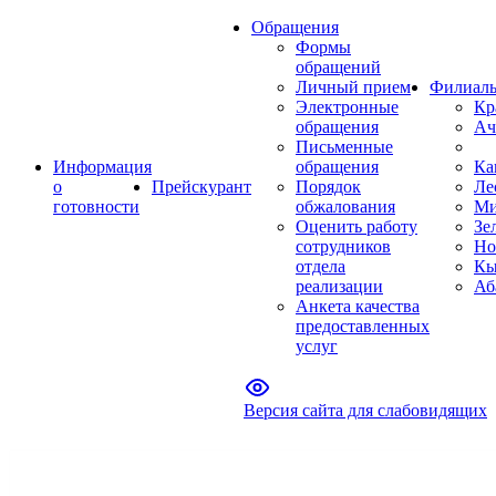
Обращения
Формы
обращений
Личный прием
Филиал
Электронные
Кр
обращения
Ач
Письменные
Информация
обращения
Ка
о
Прейскурант
Порядок
Ле
готовности
обжалования
Ми
Оценить работу
Зе
сотрудников
Но
отдела
Кы
реализации
Аб
Анкета качества
предоставленных
услуг
Версия сайта для слабовидящих