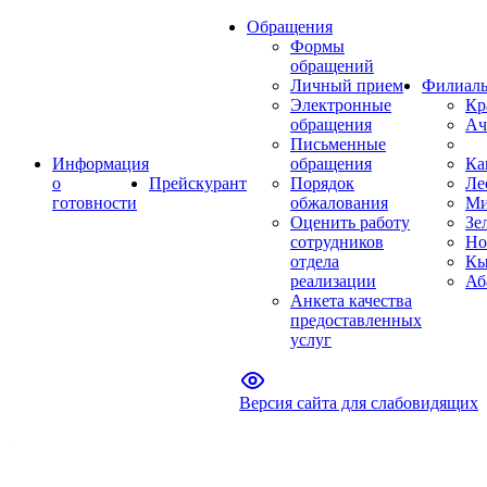
Обращения
Формы
обращений
Личный прием
Филиал
Электронные
Кр
обращения
Ач
Письменные
Информация
обращения
Ка
о
Прейскурант
Порядок
Ле
готовности
обжалования
Ми
Оценить работу
Зе
сотрудников
Но
отдела
Кы
реализации
Аб
Анкета качества
предоставленных
услуг
Версия сайта для слабовидящих