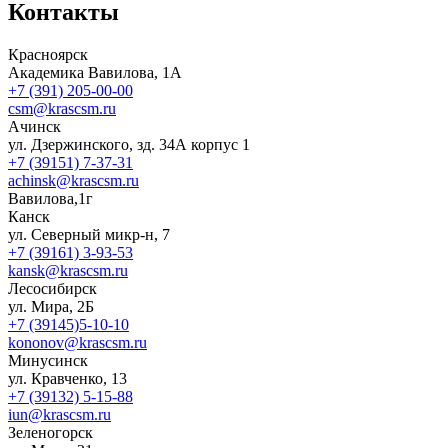
Контакты
Красноярск
Академика Вавилова, 1А
+7 (391) 205-00-00
csm@krascsm.ru
Ачинск
ул. Дзержинского, зд. 34А корпус 1
+7 (39151) 7-37-31
achinsk@krascsm.ru
Вавилова,1г
Канск
ул. Северный микр-н, 7
+7 (39161) 3-93-53
kansk@krascsm.ru
Лесосибирск
ул. Мира, 2Б
+7 (39145)5-10-10
kononov@krascsm.ru
Минусинск
ул. Кравченко, 13
+7 (39132) 5-15-88
iun@krascsm.ru
Зеленогорск