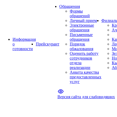
Обращения
Формы
обращений
Личный прием
Филиал
Электронные
Кр
обращения
Ач
Письменные
Информация
обращения
Ка
о
Прейскурант
Порядок
Ле
готовности
обжалования
Ми
Оценить работу
Зе
сотрудников
Но
отдела
Кы
реализации
Аб
Анкета качества
предоставленных
услуг
Версия сайта для слабовидящих