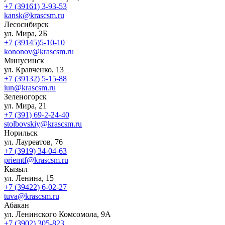
+7 (39161) 3-93-53
kansk@krascsm.ru
Лесосибирск
ул. Мира, 2Б
+7 (39145)5-10-10
kononov@krascsm.ru
Минусинск
ул. Кравченко, 13
+7 (39132) 5-15-88
iun@krascsm.ru
Зеленогорск
ул. Мира, 21
+7 (391) 69-2-24-40
stolbovskiy@krascsm.ru
Норильск
ул. Лауреатов, 76
+7 (3919) 34-04-63
priemtf@krascsm.ru
Кызыл
ул. Ленина, 15
+7 (39422) 6-02-27
tuva@krascsm.ru
Абакан
ул. Ленинского Комсомола, 9А
+7 (3902) 305-823