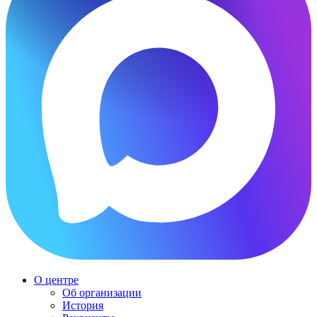
О центре
Об организации
История