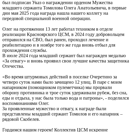
был подписан Указ о награждении орденом Мужества
младшего сержанта Томилова Олега Анатольевича, в первые
дни мая 2025 года награда нашла нашего коллегу на
передовой специальной военной операции.
Олег на протяжении 13 лет работал техником в отделе
реализации Красноярского ЦСМ, в 2024 году добровольцем
отправился на СВО, был ранен, проходил лечение и
реабилитацию и в ноябре того же года вновь отбыл для
прохождения службы.
В июле 2024 года младший сержант был награжден медалью
«За отвагу» и вновь проявил свои лучшие качества защитника
Отечества.
«Во время штурмовых действий в поселке Очеретино за
четверо суток нами было зачищено 12 улиц. В паре с моим
напарником (помощником пулеметчика) мы прорвали
оборону противника и трое суток удерживали рубеж, без сна,
еды и отдыха, у нас была только вода и патроны», - поделился
воспоминаниями Олег.
За проявленные мужество и отвагу, к награде были
представлены младший сержант Томилов и его напарник –
рядовой Скобелев.
Гордимся нашим героем! Коллектив ЦСМ искренне