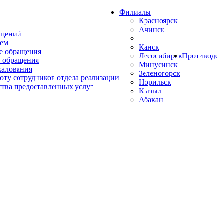
Филиалы
Красноярск
Ачинск
ащений
ем
Канск
е обращения
Лесосибирск
Противоде
 обращения
Минусинск
жалования
Зеленогорск
оту сотрудников отдела реализации
Норильск
ства предоставленных услуг
Кызыл
Абакан