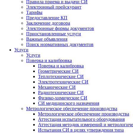
Правила приема и выдачи СИ
Электронный прейскурант
Тарифы
Предоставление КП
Заключение договора
Электронные формы документов
Приостановленные услуги
Важные объявления
Поиск нормативных документов
Услуги
Услуги
Поверка и калибровка
Поверка и калибровка
Геометрические СИ
Теплотехнические СИ
Электротехнические СИ
Механические СИ
Радиотехнические СИ
Физико-химические СИ
СИ медицинского назначения
Метрологическое обеспечение производства
Метрологическое обеспечение производства
Аттестация испытательного оборудования
Аттестация методик измерений и метрологиче
Испытания СИ в целях утверждения типа