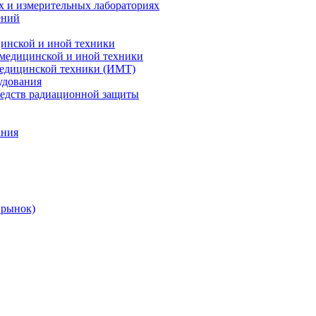
х и измерительных лабораториях
ений
цинской и иной техники
 медицинской и иной техники
 медицинской техники (ИМТ)
удования
редств радиационной защиты
ания
 рынок)