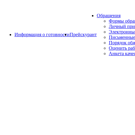
Обращения
Формы обр
Личный при
Электронны
Информация о готовности
Прейскурант
Письменные
Порядок об
Оценить раб
Анкета каче