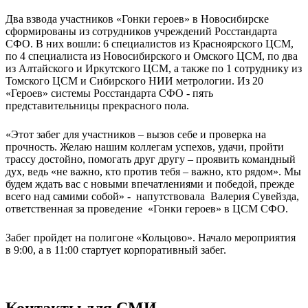
Два взвода участников «Гонки героев» в Новосибирске
сформированы из сотрудников учреждений Росстандарта
СФО. В них вошли: 6 специалистов из Красноярского ЦСМ,
по 4 специалиста из Новосибирского и Омского ЦСМ, по два
из Алтайского и Иркутского ЦСМ, а также по 1 сотруднику из
Томского ЦСМ и Сибирского НИИ метрологии. Из 20
«Героев» системы Росстандарта СФО - пять
представительницы прекрасного пола.
«Этот забег для участников – вызов себе и проверка на
прочность. Желаю нашим коллегам успехов, удачи, пройти
трассу достойно, помогать друг другу – проявить командный
дух, ведь «не важно, кто против тебя – важно, кто рядом». Мы
будем ждать вас с новыми впечатлениями и победой, прежде
всего над самими собой» - напутствовала Валерия Сувейзда,
ответственная за проведение «Гонки героев» в ЦСМ СФО.
Забег пройдет на полигоне «Кольцово». Начало мероприятия
в 9:00, а в 11:00 стартует корпоративный забег
.
Контакты для СМИ