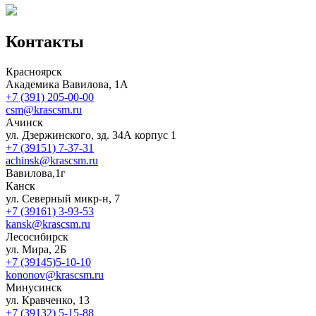
Контакты
Красноярск
Академика Вавилова, 1А
+7 (391) 205-00-00
csm@krascsm.ru
Ачинск
ул. Дзержинского, зд. 34А корпус 1
+7 (39151) 7-37-31
achinsk@krascsm.ru
Вавилова,1г
Канск
ул. Северный микр-н, 7
+7 (39161) 3-93-53
kansk@krascsm.ru
Лесосибирск
ул. Мира, 2Б
+7 (39145)5-10-10
kononov@krascsm.ru
Минусинск
ул. Кравченко, 13
+7 (39132) 5-15-88