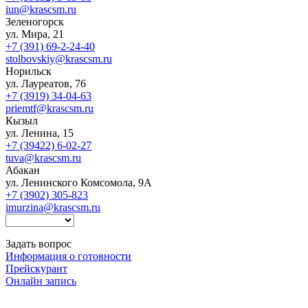
iun@krascsm.ru
Зеленогорск
ул. Мира, 21
+7 (391) 69-2-24-40
stolbovskiy@krascsm.ru
Норильск
ул. Лауреатов, 76
+7 (3919) 34-04-63
priemtf@krascsm.ru
Кызыл
ул. Ленина, 15
+7 (39422) 6-02-27
tuva@krascsm.ru
Абакан
ул. Ленинского Комсомола, 9А
+7 (3902) 305-823
imurzina@krascsm.ru
Задать вопрос
Информация о готовности
Прейскурант
Онлайн запись