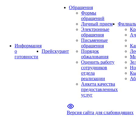
Обращения
Формы
обращений
Личный прием
Филиал
Электронные
Кр
обращения
Ач
Письменные
Информация
обращения
Ка
о
Прейскурант
Порядок
Ле
готовности
обжалования
Ми
Оценить работу
Зе
сотрудников
Но
отдела
Кы
реализации
Аб
Анкета качества
предоставленных
услуг
Версия сайта для слабовидящих