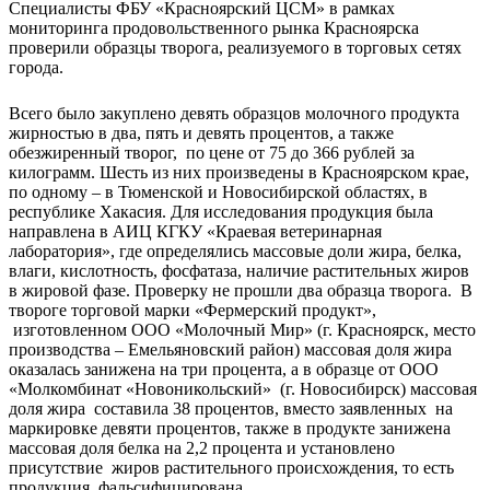
Специалисты ФБУ «Красноярский ЦСМ» в рамках
мониторинга продовольственного рынка Красноярска
проверили образцы творога, реализуемого в торговых сетях
города.
Всего было закуплено девять образцов молочного продукта
жирностью в два, пять и девять процентов, а также
обезжиренный творог, по цене от 75 до 366 рублей за
килограмм. Шесть из них произведены в Красноярском крае,
по одному – в Тюменской и Новосибирской областях, в
республике Хакасия. Для исследования продукция была
направлена в АИЦ КГКУ «Краевая ветеринарная
лаборатория», где определялись массовые доли жира, белка,
влаги, кислотность, фосфатаза, наличие растительных жиров
в жировой фазе. Проверку не прошли два образца творога. В
твороге торговой марки «Фермерский продукт»,
изготовленном ООО «Молочный Мир» (г. Красноярск, место
производства – Емельяновский район) массовая доля жира
оказалась занижена на три процента, а в образце от ООО
«Молкомбинат «Новоникольский» (г. Новосибирск) массовая
доля жира составила 38 процентов, вместо заявленных на
маркировке девяти процентов, также в продукте занижена
массовая доля белка на 2,2 процента и установлено
присутствие жиров растительного происхождения, то есть
продукция фальсифицирована.