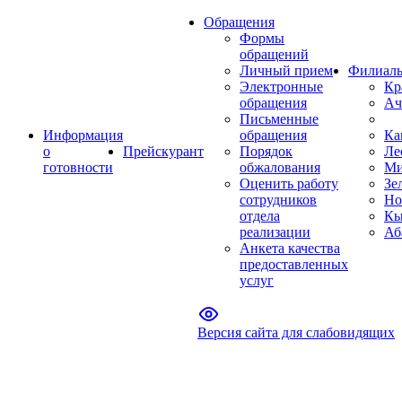
Обращения
Формы
обращений
Личный прием
Филиал
Электронные
Кр
обращения
Ач
Письменные
Информация
обращения
Ка
о
Прейскурант
Порядок
Ле
готовности
обжалования
Ми
Оценить работу
Зе
сотрудников
Но
отдела
Кы
реализации
Аб
Анкета качества
предоставленных
услуг
Версия сайта для слабовидящих