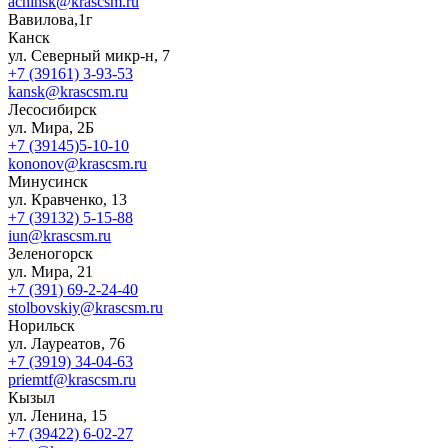
achinsk@krascsm.ru
Вавилова,1г
Канск
ул. Северный микр-н, 7
+7 (39161) 3-93-53
kansk@krascsm.ru
Лесосибирск
ул. Мира, 2Б
+7 (39145)5-10-10
kononov@krascsm.ru
Минусинск
ул. Кравченко, 13
+7 (39132) 5-15-88
iun@krascsm.ru
Зеленогорск
ул. Мира, 21
+7 (391) 69-2-24-40
stolbovskiy@krascsm.ru
Норильск
ул. Лауреатов, 76
+7 (3919) 34-04-63
priemtf@krascsm.ru
Кызыл
ул. Ленина, 15
+7 (39422) 6-02-27