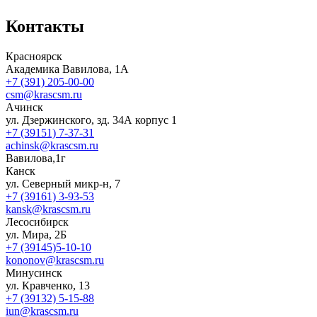
Контакты
Красноярск
Академика Вавилова, 1А
+7 (391) 205-00-00
csm@krascsm.ru
Ачинск
ул. Дзержинского, зд. 34А корпус 1
+7 (39151) 7-37-31
achinsk@krascsm.ru
Вавилова,1г
Канск
ул. Северный микр-н, 7
+7 (39161) 3-93-53
kansk@krascsm.ru
Лесосибирск
ул. Мира, 2Б
+7 (39145)5-10-10
kononov@krascsm.ru
Минусинск
ул. Кравченко, 13
+7 (39132) 5-15-88
iun@krascsm.ru