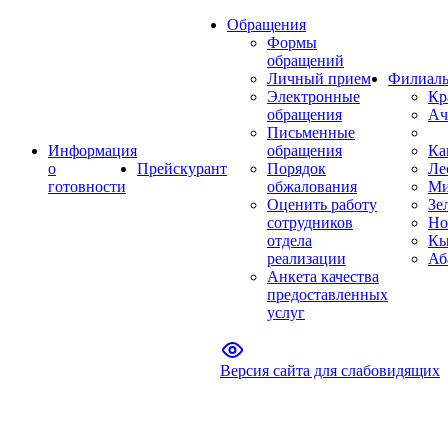
Обращения
Формы
обращений
Личный прием
Филиал
Электронные
Кр
обращения
Ач
Письменные
Информация
обращения
Ка
о
Прейскурант
Порядок
Ле
готовности
обжалования
Ми
Оценить работу
Зе
сотрудников
Но
отдела
Кы
реализации
Аб
Анкета качества
предоставленных
услуг
Версия сайта для слабовидящих