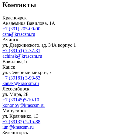
Контакты
Красноярск
Академика Вавилова, 1А
+7 (391) 205-00-00
csm@krascsm.ru
Ачинск
ул. Дзержинского, зд. 34А корпус 1
+7 (39151) 7-37-31
achinsk@krascsm.ru
Вавилова,1г
Канск
ул. Северный микр-н, 7
+7 (39161) 3-93-53
kansk@krascsm.ru
Лесосибирск
ул. Мира, 2Б
+7 (39145)5-10-10
kononov@krascsm.ru
Минусинск
ул. Кравченко, 13
+7 (39132) 5-15-88
iun@krascsm.ru
Зеленогорск