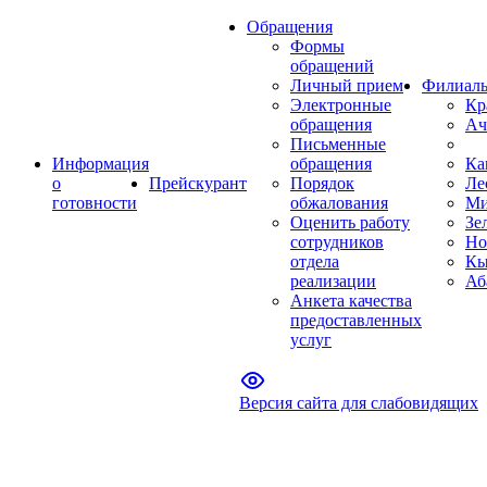
Обращения
Формы
обращений
Личный прием
Филиал
Электронные
Кр
обращения
Ач
Письменные
Информация
обращения
Ка
о
Прейскурант
Порядок
Ле
готовности
обжалования
Ми
Оценить работу
Зе
сотрудников
Но
отдела
Кы
реализации
Аб
Анкета качества
предоставленных
услуг
Версия сайта для слабовидящих