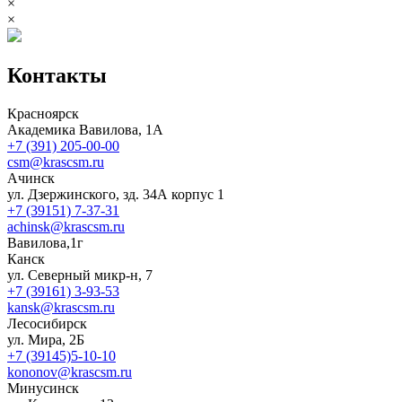
×
×
Контакты
Красноярск
Академика Вавилова, 1А
+7 (391) 205-00-00
csm@krascsm.ru
Ачинск
ул. Дзержинского, зд. 34А корпус 1
+7 (39151) 7-37-31
achinsk@krascsm.ru
Вавилова,1г
Канск
ул. Северный микр-н, 7
+7 (39161) 3-93-53
kansk@krascsm.ru
Лесосибирск
ул. Мира, 2Б
+7 (39145)5-10-10
kononov@krascsm.ru
Минусинск