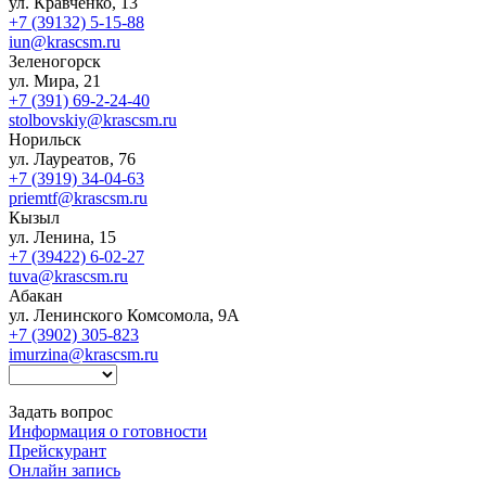
ул. Кравченко, 13
+7 (39132) 5-15-88
iun@krascsm.ru
Зеленогорск
ул. Мира, 21
+7 (391) 69-2-24-40
stolbovskiy@krascsm.ru
Норильск
ул. Лауреатов, 76
+7 (3919) 34-04-63
priemtf@krascsm.ru
Кызыл
ул. Ленина, 15
+7 (39422) 6-02-27
tuva@krascsm.ru
Абакан
ул. Ленинского Комсомола, 9А
+7 (3902) 305-823
imurzina@krascsm.ru
Задать вопрос
Информация о готовности
Прейскурант
Онлайн запись