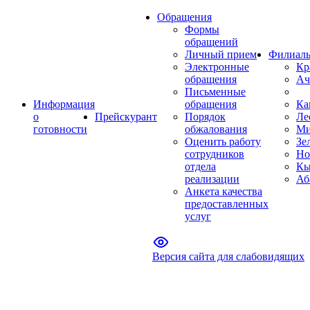
Обращения
Формы
обращений
Личный прием
Филиал
Электронные
Кр
обращения
Ач
Письменные
Информация
обращения
Ка
о
Прейскурант
Порядок
Ле
готовности
обжалования
Ми
Оценить работу
Зе
сотрудников
Но
отдела
Кы
реализации
Аб
Анкета качества
предоставленных
услуг
Версия сайта для слабовидящих