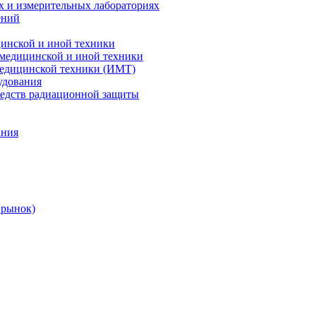
х и измерительных лабораториях
ений
цинской и иной техники
 медицинской и иной техники
 медицинской техники (ИМТ)
удования
редств радиационной защиты
ания
 рынок)