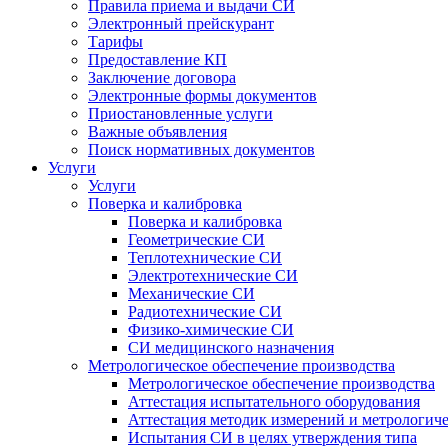
Правила приема и выдачи СИ
Электронный прейскурант
Тарифы
Предоставление КП
Заключение договора
Электронные формы документов
Приостановленные услуги
Важные объявления
Поиск нормативных документов
Услуги
Услуги
Поверка и калибровка
Поверка и калибровка
Геометрические СИ
Теплотехнические СИ
Электротехнические СИ
Механические СИ
Радиотехнические СИ
Физико-химические СИ
СИ медицинского назначения
Метрологическое обеспечение производства
Метрологическое обеспечение производства
Аттестация испытательного оборудования
Аттестация методик измерений и метрологиче
Испытания СИ в целях утверждения типа