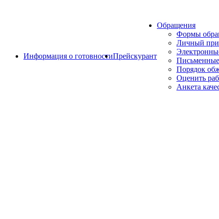
Обращения
Формы обр
Личный при
Электронны
Информация о готовности
Прейскурант
Письменные
Порядок об
Оценить раб
Анкета каче