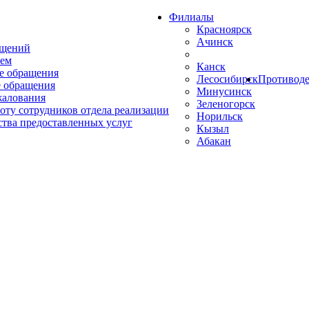
Филиалы
Красноярск
Ачинск
ащений
ем
Канск
е обращения
Лесосибирск
Противоде
 обращения
Минусинск
жалования
Зеленогорск
оту сотрудников отдела реализации
Норильск
ства предоставленных услуг
Кызыл
Абакан