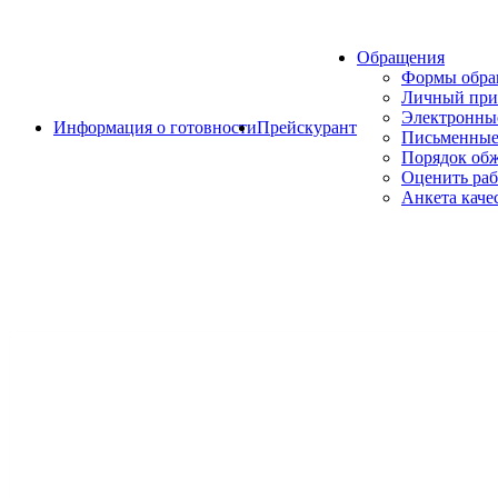
Обращения
Формы обр
Личный при
Электронны
Информация о готовности
Прейскурант
Письменные
Порядок об
Оценить раб
Анкета каче