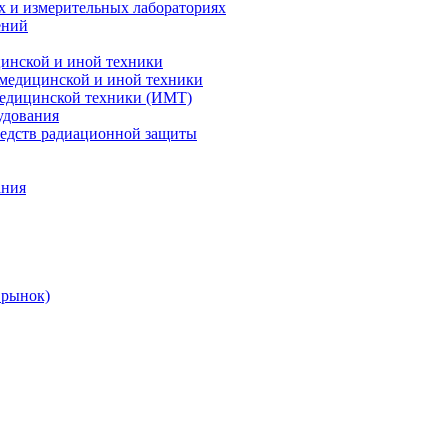
х и измерительных лабораториях
ений
цинской и иной техники
 медицинской и иной техники
 медицинской техники (ИМТ)
удования
редств радиационной защиты
ания
 рынок)