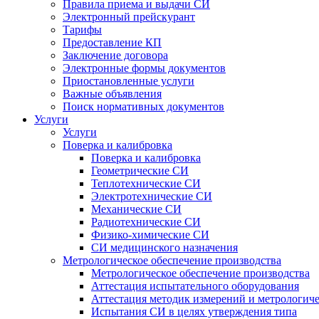
Правила приема и выдачи СИ
Электронный прейскурант
Тарифы
Предоставление КП
Заключение договора
Электронные формы документов
Приостановленные услуги
Важные объявления
Поиск нормативных документов
Услуги
Услуги
Поверка и калибровка
Поверка и калибровка
Геометрические СИ
Теплотехнические СИ
Электротехнические СИ
Механические СИ
Радиотехнические СИ
Физико-химические СИ
СИ медицинского назначения
Метрологическое обеспечение производства
Метрологическое обеспечение производства
Аттестация испытательного оборудования
Аттестация методик измерений и метрологиче
Испытания СИ в целях утверждения типа