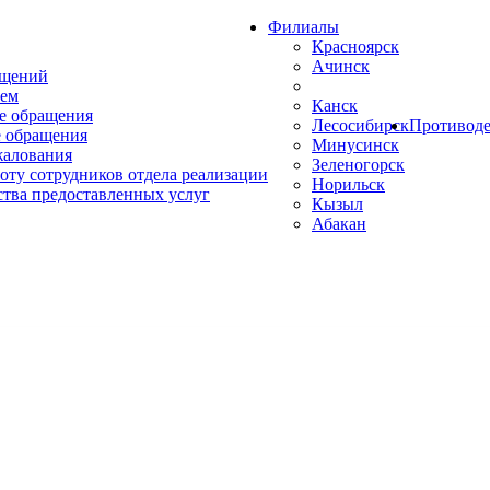
Филиалы
Красноярск
Ачинск
ащений
ем
Канск
е обращения
Лесосибирск
Противоде
 обращения
Минусинск
жалования
Зеленогорск
оту сотрудников отдела реализации
Норильск
ства предоставленных услуг
Кызыл
Абакан