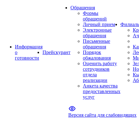
Обращения
Формы
обращений
Личный прием
Филиал
Электронные
Кр
обращения
Ач
Письменные
Информация
обращения
Ка
о
Прейскурант
Порядок
Ле
готовности
обжалования
Ми
Оценить работу
Зе
сотрудников
Но
отдела
Кы
реализации
Аб
Анкета качества
предоставленных
услуг
Версия сайта для слабовидящих