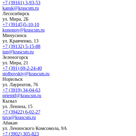
+7 (39161) 3-93-53
kansk@krascsm.ru
Лесосибирск
ул. Мира, 2Б
+7 (39145)5-10-10
kononov@krascsm.ru
Минусинск
ул. Кравченко, 13
+7 (39132) 5-15-88
iun@krascsm.ru
Зеленогорск
ул. Мира, 21
+7 (391) 69-2-24-40
stolbovskiy@krascsm.ru
Норильск
ул. Лауреатов, 76
+7 (3919) 34-04-63
priemtf@krascsm.ru
Кызыл
ул. Ленина, 15
+7 (39422) 6-02-27
tuva@krascsm.ru
Абакан
ул. Ленинского Комсомола, 9А
+7 (3902) 305-823