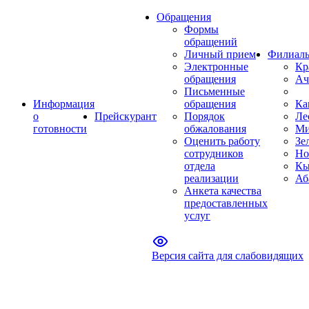
Обращения
Формы
обращений
Личный прием
Филиал
Электронные
Кр
обращения
Ач
Письменные
Информация
обращения
Ка
о
Прейскурант
Порядок
Ле
готовности
обжалования
Ми
Оценить работу
Зе
сотрудников
Но
отдела
Кы
реализации
Аб
Анкета качества
предоставленных
услуг
Версия сайта для слабовидящих