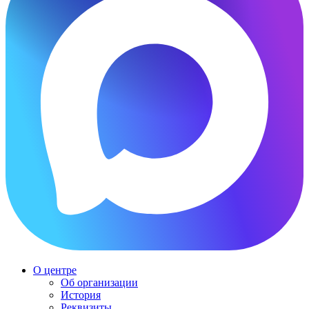
О центре
Об организации
История
Реквизиты