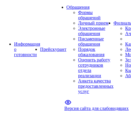
Обращения
Формы
обращений
Личный прием
Филиал
Электронные
Кр
обращения
Ач
Письменные
Информация
обращения
Ка
о
Прейскурант
Порядок
Ле
готовности
обжалования
Ми
Оценить работу
Зе
сотрудников
Но
отдела
Кы
реализации
Аб
Анкета качества
предоставленных
услуг
Версия сайта для слабовидящих