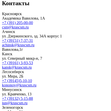
Контакты
Красноярск
Академика Вавилова, 1А
+7 (391) 205-00-00
csm@krascsm.ru
Ачинск
ул. Дзержинского, зд. 34А корпус 1
+7 (39151) 7-37-31
achinsk@krascsm.ru
Вавилова,1г
Канск
ул. Северный микр-н, 7
+7 (39161) 3-93-53
kansk@krascsm.ru
Лесосибирск
ул. Мира, 2Б
+7 (39145)5-10-10
kononov@krascsm.ru
Минусинск
ул. Кравченко, 13
+7 (39132) 5-15-88
iun@krascsm.ru
Зеленогорск