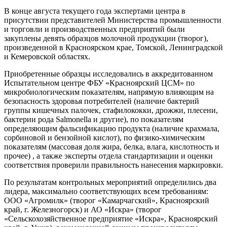
В конце августа текущего года экспертами центра в
присутствии представителей Министерства промышленности
и торговли и производственных предприятий были
закуплены девять образцов молочной продукции (творог),
произведенной в Красноярском крае, Томской, Ленинградской
и Кемеровской областях.
Приобретенные образцы исследовались в аккредитованном
Испытательном центре ФБУ «Красноярский ЦСМ» по
микробиологическим показателям, напрямую влияющим на
безопасность здоровья потребителей (наличие бактерий
группы кишечных палочек, стафилококки, дрожжи, плесени,
бактерии рода Salmonella и другие), по показателям
определяющим фальсификацию продукта (наличие крахмала,
сорбиновой и бензойной кислот), по физико-химическим
показателям (массовая доля жира, белка, влага, кислотность и
прочее) , а также эксперты отдела стандартизации и оценки
соответствия проверили правильность нанесения маркировки.
По результатам контрольных мероприятий определились два
лидера, максимально соответствующих всем требованиям:
ООО «Агромилк» (творог «Камарчагский», Красноярский
край, г. Железногорск) и АО «Искра» (творог
«Сельскохозяйственное предприятие «Искра», Красноярский