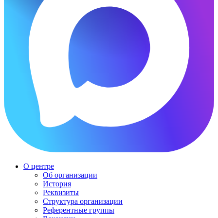
О центре
Об организации
История
Реквизиты
Структура организации
Референтные группы