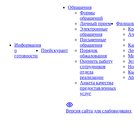
Обращения
Формы
обращений
Личный прием
Филиал
Электронные
Кр
обращения
Ач
Письменные
Информация
обращения
Ка
о
Прейскурант
Порядок
Ле
готовности
обжалования
Ми
Оценить работу
Зе
сотрудников
Но
отдела
Кы
реализации
Аб
Анкета качества
предоставленных
услуг
Версия сайта для слабовидящих