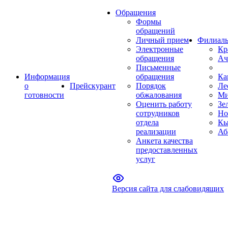
Обращения
Формы
обращений
Личный прием
Филиал
Электронные
Кр
обращения
Ач
Письменные
Информация
обращения
Ка
о
Прейскурант
Порядок
Ле
готовности
обжалования
Ми
Оценить работу
Зе
сотрудников
Но
отдела
Кы
реализации
Аб
Анкета качества
предоставленных
услуг
Версия сайта для слабовидящих