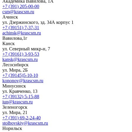
Академика Вавилова, 1А
+7 (391) 205-00-00
csm@krascsm.ru
Ачинск
ул. Дзержинского, зд. 34А корпус 1
+7 (39151) 7-37-31
achinsk@krascsm.ru
Вавилова,1г
Канск
ул. Северный микр-н, 7
+7 (39161) 3-93-53
kansk@krascsm.ru
Лесосибирск
ул. Мира, 2Б
+7 (39145)5-10-10
kononov@krascsm.ru
Минусинск
ул. Кравченко, 13
+7 (39132) 5-15-88
iun@krascsm.ru
Зеленогорск
ул. Мира, 21
+7 (391) 69-2-24-40
stolbovskiy@krascsm.ru
Норильск