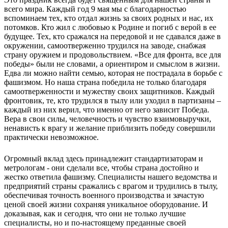
всего мира. Каждый год 9 мая мы с благодарностью
вспоминаем тех, кто отдал жизнь за своих родных и нас, их
потомков. Кто жил с любовью к Родине и погиб с верой в ее
будущее. Тех, кто сражался на передовой и не сдавался даже в
окружении, самоотверженно трудился на заводе, снабжая
страну оружием и продовольствием. «Все для фронта, все для
победы» были не словами, а ориентиром и смыслом в жизни.
Едва ли можно найти семью, которая не пострадала в борьбе с
фашизмом. Но наша страна победила не только благодаря
самоотверженности и мужеству своих защитников. Каждый
фронтовик, те, кто трудился в тылу или уходил в партизаны –
каждый из них верил, что именно от него зависит Победа.
Вера в свои силы, человечность и чувство взаимовыручки,
ненависть к врагу и желание приблизить победу совершили
практически невозможное.
Огромный вклад здесь принадлежит стандартизаторам и
метрологам - они сделали все, чтобы страна достойно и
жестко ответила фашизму. Специалисты нашего ведомства и
предприятий страны сражались с врагом и трудились в тылу,
обеспечивая точность военного производства и зачастую
ценой своей жизни сохраняя уникальное оборудование. И
доказывая, как и сегодня, что они не только лучшие
специалисты, но и по-настоящему преданные своей