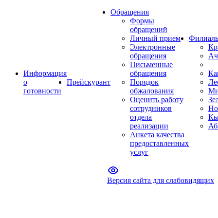
Обращения
Формы
обращений
Личный прием
Филиал
Электронные
Кр
обращения
Ач
Письменные
Информация
обращения
Ка
о
Прейскурант
Порядок
Ле
готовности
обжалования
Ми
Оценить работу
Зе
сотрудников
Но
отдела
Кы
реализации
Аб
Анкета качества
предоставленных
услуг
Версия сайта для слабовидящих