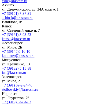
csm@krascsm.ru
Ачинск
ул. Дзержинского, зд. 34А корпус 1
+7 (39151) 7-37-31
achinsk@krascsm.ru
Вавилова,1г
Канск
ул. Северный микр-н, 7
+7 (39161) 3-93-53
kansk@krascsm.ru
Лесосибирск
ул. Мира, 2Б
+7 (39145)5-10-10
kononov@krascsm.ru
Минусинск
ул. Кравченко, 13
+7 (39132) 5-15-88
iun@krascsm.ru
Зеленогорск
ул. Мира, 21
+7 (391) 69-2-24-40
stolbovskiy@krascsm.ru
Норильск
ул. Лауреатов, 76
+7 (3919) 34-04-63