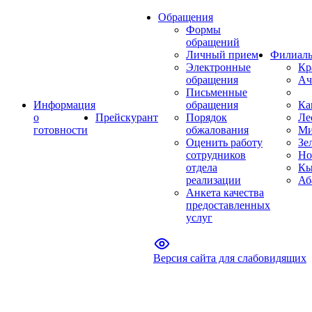
Обращения
Формы
обращений
Личный прием
Филиал
Электронные
Кр
обращения
Ач
Письменные
Информация
обращения
Ка
о
Прейскурант
Порядок
Ле
готовности
обжалования
Ми
Оценить работу
Зе
сотрудников
Но
отдела
Кы
реализации
Аб
Анкета качества
предоставленных
услуг
Версия сайта для слабовидящих