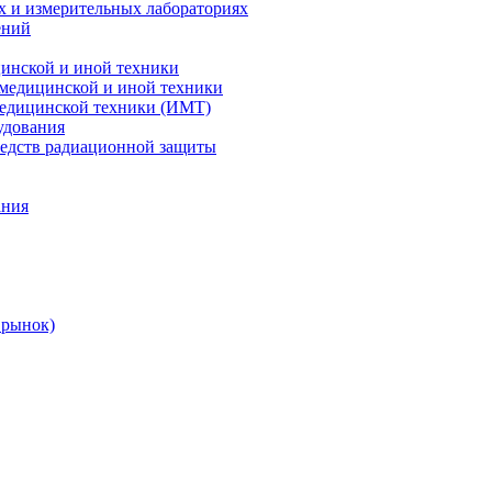
х и измерительных лабораториях
ений
цинской и иной техники
 медицинской и иной техники
 медицинской техники (ИМТ)
удования
редств радиационной защиты
ания
 рынок)