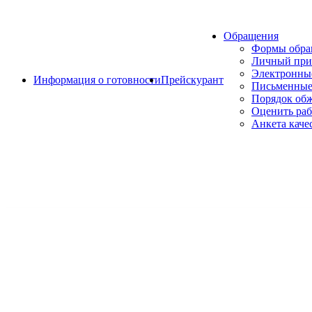
Обращения
Формы обр
Личный при
Электронны
Информация о готовности
Прейскурант
Письменные
Порядок об
Оценить раб
Анкета каче