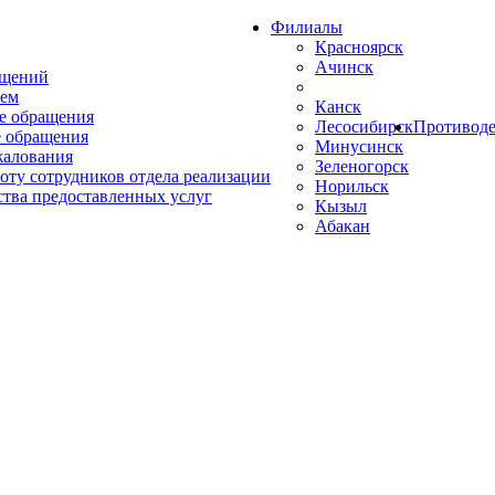
Филиалы
Красноярск
Ачинск
ащений
ем
Канск
е обращения
Лесосибирск
Противоде
 обращения
Минусинск
жалования
Зеленогорск
оту сотрудников отдела реализации
Норильск
ства предоставленных услуг
Кызыл
Абакан