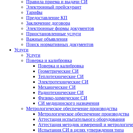
Правила приема и выдачи СИ
Электронный прейскурант
Тарифы
Предоставление КП
Заключение договора
Электронные формы документов
Приостановленные услуги
Важные объявления
Поиск нормативных документов
Услуги
Услуги
Поверка и калибровка
Поверка и калибровка
Геометрические СИ
Теплотехнические СИ
Электротехнические СИ
Механические СИ
Радиотехнические СИ
Физико-химические СИ
СИ медицинского назначения
Метрологическое обеспечение производства
Метрологическое обеспечение производства
Аттестация испытательного оборудования
Аттестация методик измерений и метрологиче
Испытания СИ в целях утверждения типа