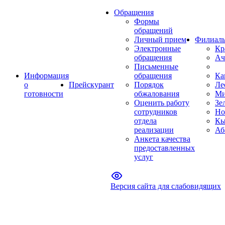
Обращения
Формы
обращений
Личный прием
Филиал
Электронные
Кр
обращения
Ач
Письменные
Информация
обращения
Ка
о
Прейскурант
Порядок
Ле
готовности
обжалования
Ми
Оценить работу
Зе
сотрудников
Но
отдела
Кы
реализации
Аб
Анкета качества
предоставленных
услуг
Версия сайта для слабовидящих