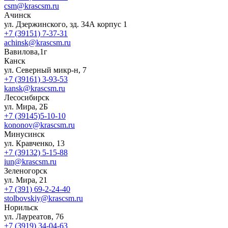
csm@krascsm.ru
Ачинск
ул. Дзержинского, зд. 34А корпус 1
+7 (39151) 7-37-31
achinsk@krascsm.ru
Вавилова,1г
Канск
ул. Северный микр-н, 7
+7 (39161) 3-93-53
kansk@krascsm.ru
Лесосибирск
ул. Мира, 2Б
+7 (39145)5-10-10
kononov@krascsm.ru
Минусинск
ул. Кравченко, 13
+7 (39132) 5-15-88
iun@krascsm.ru
Зеленогорск
ул. Мира, 21
+7 (391) 69-2-24-40
stolbovskiy@krascsm.ru
Норильск
ул. Лауреатов, 76
+7 (3919) 34-04-63