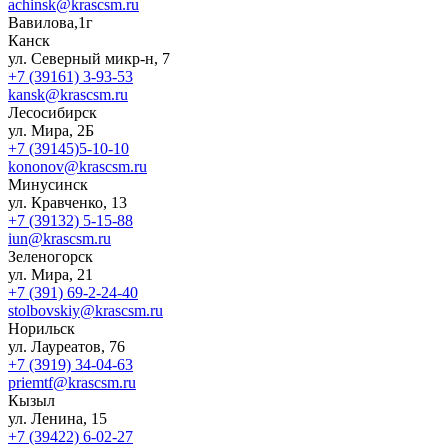
achinsk@krascsm.ru
Вавилова,1г
Канск
ул. Северный микр-н, 7
+7 (39161) 3-93-53
kansk@krascsm.ru
Лесосибирск
ул. Мира, 2Б
+7 (39145)5-10-10
kononov@krascsm.ru
Минусинск
ул. Кравченко, 13
+7 (39132) 5-15-88
iun@krascsm.ru
Зеленогорск
ул. Мира, 21
+7 (391) 69-2-24-40
stolbovskiy@krascsm.ru
Норильск
ул. Лауреатов, 76
+7 (3919) 34-04-63
priemtf@krascsm.ru
Кызыл
ул. Ленина, 15
+7 (39422) 6-02-27