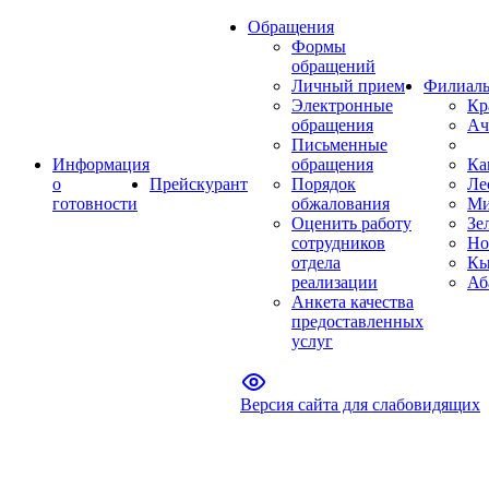
Обращения
Формы
обращений
Личный прием
Филиал
Электронные
Кр
обращения
Ач
Письменные
Информация
обращения
Ка
о
Прейскурант
Порядок
Ле
готовности
обжалования
Ми
Оценить работу
Зе
сотрудников
Но
отдела
Кы
реализации
Аб
Анкета качества
предоставленных
услуг
Версия сайта для слабовидящих