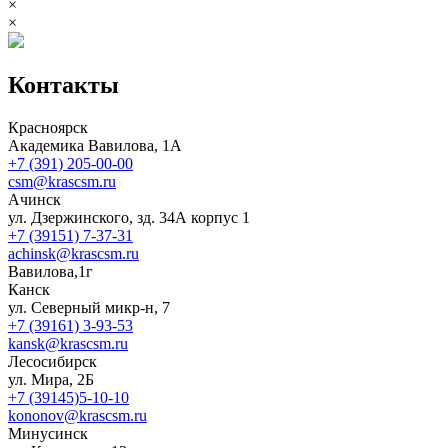
×
×
Контакты
Красноярск
Академика Вавилова, 1А
+7 (391) 205-00-00
csm@krascsm.ru
Ачинск
ул. Дзержинского, зд. 34А корпус 1
+7 (39151) 7-37-31
achinsk@krascsm.ru
Вавилова,1г
Канск
ул. Северный микр-н, 7
+7 (39161) 3-93-53
kansk@krascsm.ru
Лесосибирск
ул. Мира, 2Б
+7 (39145)5-10-10
kononov@krascsm.ru
Минусинск