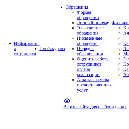
Обращения
Формы
обращений
Личный прием
Филиал
Электронные
Кр
обращения
Ач
Письменные
Информация
обращения
Ка
о
Прейскурант
Порядок
Ле
готовности
обжалования
Ми
Оценить работу
Зе
сотрудников
Но
отдела
Кы
реализации
Аб
Анкета качества
предоставленных
услуг
Версия сайта для слабовидящих