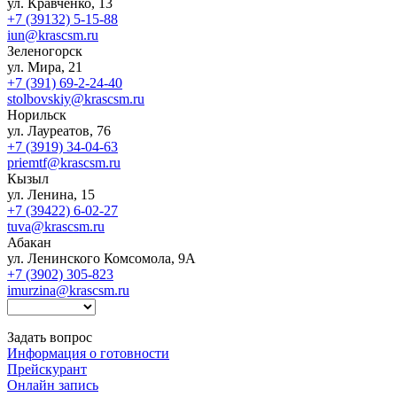
ул. Кравченко, 13
+7 (39132) 5-15-88
iun@krascsm.ru
Зеленогорск
ул. Мира, 21
+7 (391) 69-2-24-40
stolbovskiy@krascsm.ru
Норильск
ул. Лауреатов, 76
+7 (3919) 34-04-63
priemtf@krascsm.ru
Кызыл
ул. Ленина, 15
+7 (39422) 6-02-27
tuva@krascsm.ru
Абакан
ул. Ленинского Комсомола, 9А
+7 (3902) 305-823
imurzina@krascsm.ru
Задать вопрос
Информация о готовности
Прейскурант
Онлайн запись