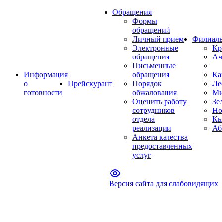
Обращения
Формы
обращений
Личный прием
Филиал
Электронные
Кр
обращения
Ач
Письменные
Информация
обращения
Ка
о
Прейскурант
Порядок
Ле
готовности
обжалования
Ми
Оценить работу
Зе
сотрудников
Но
отдела
Кы
реализации
Аб
Анкета качества
предоставленных
услуг
Версия сайта для слабовидящих