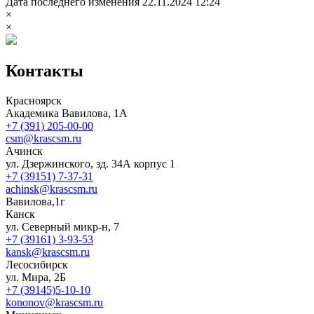
Дата последнего изменения 22.11.2024 12:24
×
×
Контакты
Красноярск
Академика Вавилова, 1А
+7 (391) 205-00-00
csm@krascsm.ru
Ачинск
ул. Дзержинского, зд. 34А корпус 1
+7 (39151) 7-37-31
achinsk@krascsm.ru
Вавилова,1г
Канск
ул. Северный микр-н, 7
+7 (39161) 3-93-53
kansk@krascsm.ru
Лесосибирск
ул. Мира, 2Б
+7 (39145)5-10-10
kononov@krascsm.ru