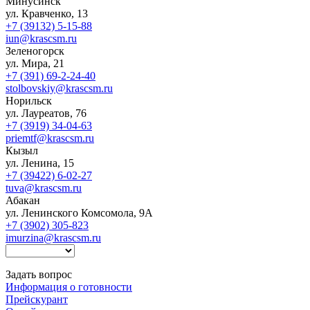
Минусинск
ул. Кравченко, 13
+7 (39132) 5-15-88
iun@krascsm.ru
Зеленогорск
ул. Мира, 21
+7 (391) 69-2-24-40
stolbovskiy@krascsm.ru
Норильск
ул. Лауреатов, 76
+7 (3919) 34-04-63
priemtf@krascsm.ru
Кызыл
ул. Ленина, 15
+7 (39422) 6-02-27
tuva@krascsm.ru
Абакан
ул. Ленинского Комсомола, 9А
+7 (3902) 305-823
imurzina@krascsm.ru
Задать вопрос
Информация о готовности
Прейскурант