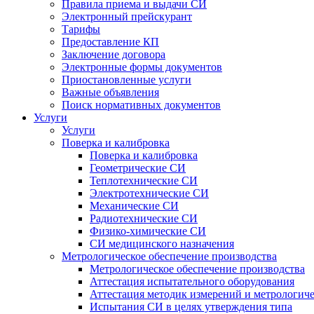
Правила приема и выдачи СИ
Электронный прейскурант
Тарифы
Предоставление КП
Заключение договора
Электронные формы документов
Приостановленные услуги
Важные объявления
Поиск нормативных документов
Услуги
Услуги
Поверка и калибровка
Поверка и калибровка
Геометрические СИ
Теплотехнические СИ
Электротехнические СИ
Механические СИ
Радиотехнические СИ
Физико-химические СИ
СИ медицинского назначения
Метрологическое обеспечение производства
Метрологическое обеспечение производства
Аттестация испытательного оборудования
Аттестация методик измерений и метрологиче
Испытания СИ в целях утверждения типа