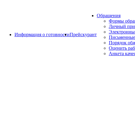
Обращения
Формы обр
Личный при
Электронны
Информация о готовности
Прейскурант
Письменные
Порядок об
Оценить раб
Анкета каче