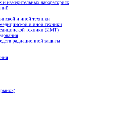
х и измерительных лабораториях
ений
цинской и иной техники
 медицинской и иной техники
 медицинской техники (ИМТ)
удования
редств радиационной защиты
ания
 рынок)