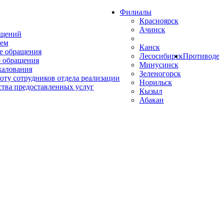
Филиалы
Красноярск
Ачинск
ащений
ем
Канск
е обращения
Лесосибирск
Противоде
 обращения
Минусинск
жалования
Зеленогорск
оту сотрудников отдела реализации
Норильск
ства предоставленных услуг
Кызыл
Абакан